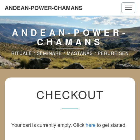
ANDEAN-POWER-CHAMANS
Toggl
navig
ANDEAN-POWER-
CHAMANS
RITUALE * SEMINARE * MASTANAS * PERUREISEN
CHECKOUT
CHECKOUT
Your cart is currently empty. Click
here
to get started.