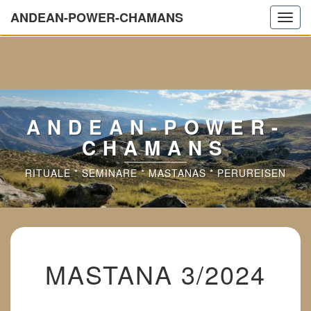
ANDEAN-POWER-CHAMANS
Wir sind aktuell in Urlaub.
Toggl
navig
ANDEAN-POWER-
CHAMANS
RITUALE * SEMINARE * MASTANAS * PERUREISEN
MASTANA
MASTANA 3/2024
3/2024