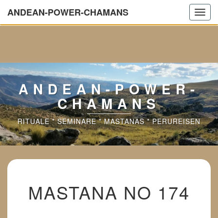
ANDEAN-POWER-CHAMANS
Wir sind aktuell in Urlaub.
Toggl
navig
ANDEAN-POWER-
CHAMANS
RITUALE * SEMINARE * MASTANAS * PERUREISEN
MASTANA
MASTANA NO 174
NO
174