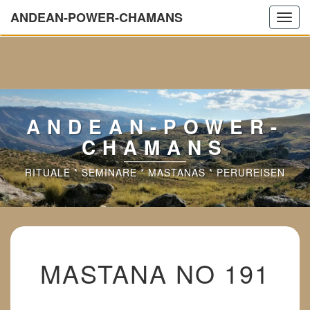
ANDEAN-POWER-CHAMANS
Wir sind aktuell in Urlaub.
Toggl
navig
ANDEAN-POWER-
CHAMANS
RITUALE * SEMINARE * MASTANAS * PERUREISEN
MASTANA
MASTANA NO 191
NO
191